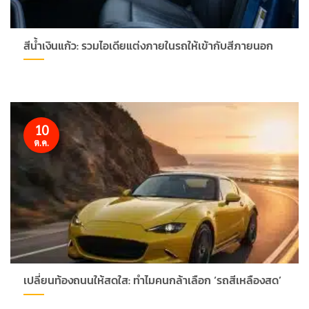
สีน้ำเงินแก้ว: รวมไอเดียแต่งภายในรถให้เข้ากับสีภายนอก
10
ต.ค.
เปลี่ยนท้องถนนให้สดใส: ทำไมคนกล้าเลือก ‘รถสีเหลืองสด’