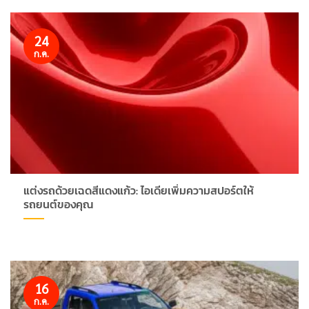
24
ก.ค.
แต่งรถด้วยเฉดสีแดงแก้ว: ไอเดียเพิ่มความสปอร์ตให้
รถยนต์ของคุณ
16
ก.ค.