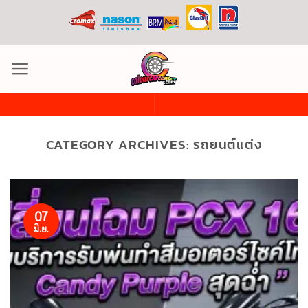
ข้าม
ไป
ยัง
เนื้อหา
CATEGORY ARCHIVES:
รถยนต์แต่ง
07
มิ.ย.