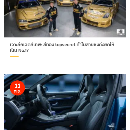
เจาะลึกเฉดสีเทพ: สีทอง topsecret ทำไมสายซิ่งถึงยกให้
เป็น No.1?
11
พ.ย.