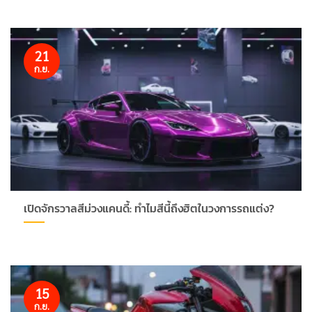
21
ก.ย.
เปิดจักรวาลสีม่วงแคนดี้: ทำไมสีนี้ถึงฮิตในวงการรถแต่ง?
15
ก.ย.