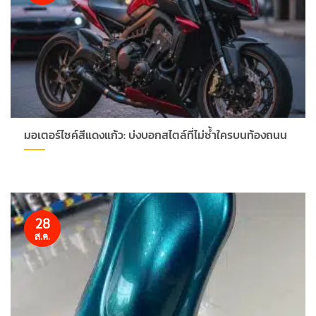
มอเตอร์ไซค์สีแดงแก้ว: บ่งบอกสไตล์ที่ไม่ซ้ำใครบนท้องถนน
28
ส.ค.