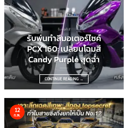
รับพ่นทำสี
รับพ่นทำสีมอเตอร์ไซค์
PCX 160: เปลี่ยนโฉมสี
Candy Purple สุดฉ่ำ
CONTINUE READING
→
12
ก.พ.