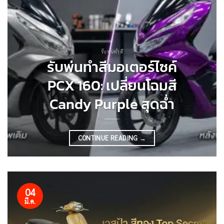
รับพ่นทำสี
รับพ่นทำสีมอเตอร์ไซค์
PCX 160: เปลี่ยนโฉมสี
Candy Purple สุดฉ่ำ
CONTINUE READING
→
04
มี.ค.