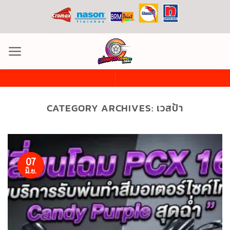
ข้าม
ไป
ยัง
เนื้อหา
CATEGORY ARCHIVES:
เวสป้า
07
มิ.ย.