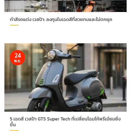
ทำสีรถแต่ง เวสป้า: ลงทุนในเฉดสีที่สวยทนและไม่ตกยุค
24
พ.ย.
5 เฉดสี เวสป้า GTS Super Tech ที่เปลี่ยนโฉมให้พรีเมียมยิ่ง
ขึ้น