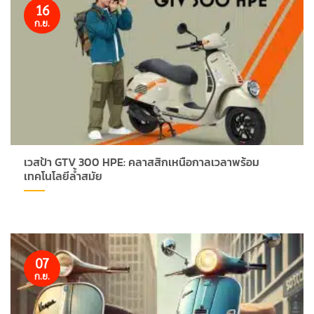
16
ก.ย.
เวสป้า GTV 300 HPE: คลาสสิกเหนือกาลเวลาพร้อม
เทคโนโลยีล้ำสมัย
07
ก.ย.