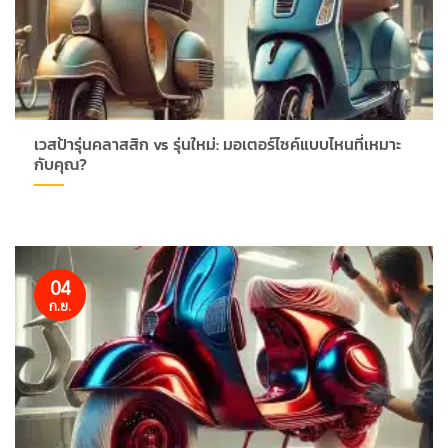
เวสป้ารุ่นคลาสสิก vs รุ่นใหม่: มอเตอร์ไซค์แบบไหนที่เหมาะ
กับคุณ?
04
ก.ย.