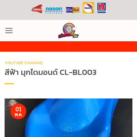
ข้าม
ไป
ยัง
เนื้อหา
YOUTUBE CHANNEL
สีฟ้า มุกไดมอนด์ CL-BL003
01
พ.ค.