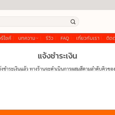
ร์ไซค์
บทความ
รีวิว
FAQ
เกี่ยวกับเรา
ติดต
แจ้งชำระเงิน
แจ้งชำระเงินแล้ว ทางร้านจะดำเนินการผสมสีตามลำดับคิวขอ