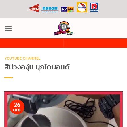
ข้าม
ไป
ยัง
เนื้อหา
YOUTUBE CHANNEL
สีม่วงองุ่น มุกไดมอนด์
26
เม.ย.