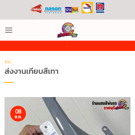
ข้าม
ไป
ยัง
เนื้อหา
รีวิว
ส่งงานเทียบสีเทา
08
ต.ค.