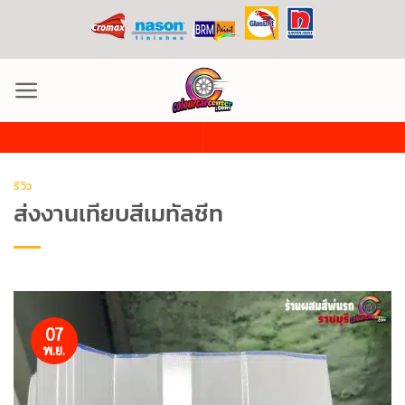
ข้าม
ไป
ยัง
เนื้อหา
รีวิว
ส่งงานเทียบสีเมทัลชีท
07
พ.ย.