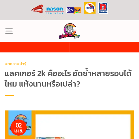
ข้าม
ไป
ยัง
เนื้อหา
บทความน่ารู้
แลคเกอร์ 2k คืออะไร อัดซ้ำหลายรอบได้
ไหม แห้งนานหรือเปล่า?
02
เม.ย.