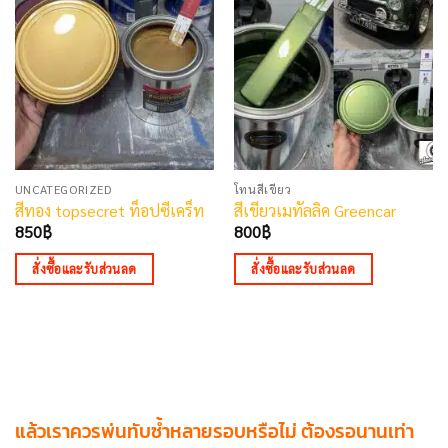
UNCATEGORIZED
โทนสีเขียว
สีทอง topsecret ท็อปซีเคร็ท
สีเขียวเมทัลลิค Greencar
850
฿
800
฿
สั่งซื้อและรับส่วนลด
สั่งซื้อและรับส่วนลด
แล้วเราควรพ่นทับซ้ำหลายรอบหรือไม่ ต้องรอนานเท่า