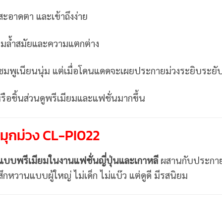
สะอาดตา และเข้าถึงง่าย
ามล้ำสมัยและความแตกต่าง
ูชมพูเนียนนุ่ม แต่เมื่อโดนแดดจะเผยประกายม่วงระยิบระยั
ือชิ้นส่วนดูพรีเมียมและแฟชั่นมากขึ้น
มุกม่วง CL-PI022
บพรีเมียมในงานแฟชั่นญี่ปุ่นและเกาหลี
ผสานกับประกาย
สึกหวานแบบผู้ใหญ่ ไม่เด็ก ไม่แบ๊ว แต่ดูดี มีรสนิยม