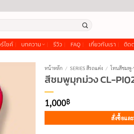
ร์ไซค์
บทความ
รีวิว
FAQ
เกี่ยวกับเรา
ติดต
หน้าหลัก
/
SERIES สีรถแต่ง
/
โทนสีชมพู-
สีชมพูมุกม่วง CL-PI0
1,000
฿
สั่งซื้อแ