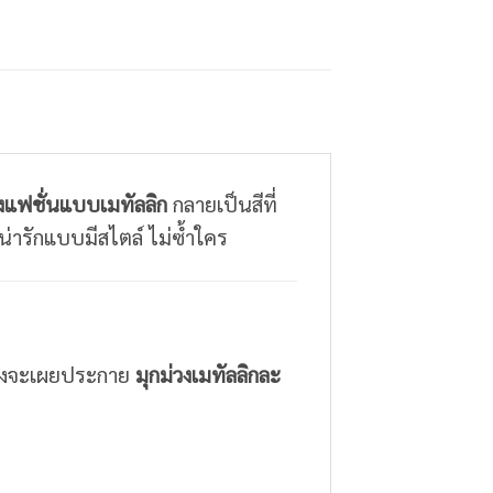
งแฟชั่นแบบเมทัลลิก
กลายเป็นสีที่
ูน่ารักแบบมีสไตล์ ไม่ซ้ำใคร
บแสงจะเผยประกาย
มุกม่วงเมทัลลิกละ