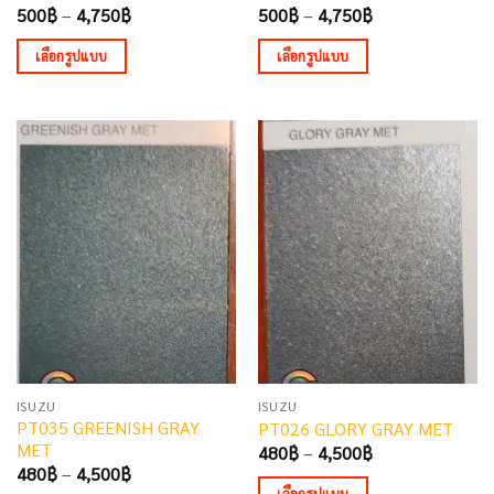
page
page
Price
Price
500
฿
–
4,750
฿
500
฿
–
4,750
฿
range:
range:
500฿
500฿
เลือกรูปแบบ
เลือกรูปแบบ
through
through
4,750฿
4,750฿
This
This
product
product
has
has
multiple
multiple
variants.
variants.
The
The
options
options
may
may
be
be
chosen
chosen
on
on
the
the
ISUZU
ISUZU
product
product
PT035 GREENISH GRAY
PT026 GLORY GRAY MET
page
page
MET
Price
480
฿
–
4,500
฿
range:
Price
480
฿
–
4,500
฿
480฿
range:
เลือกรูปแบบ