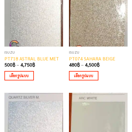
ISUZU
ISUZU
PT718 ASTRAL BLUE MET
PT074 SAHARA BEIGE
Price
Price
500
฿
–
4,750
฿
480
฿
–
4,500
฿
range:
range:
500฿
480฿
เลือกรูปแบบ
เลือกรูปแบบ
through
through
4,750฿
4,500฿
This
This
product
product
has
has
multiple
multiple
variants.
variants.
The
The
options
options