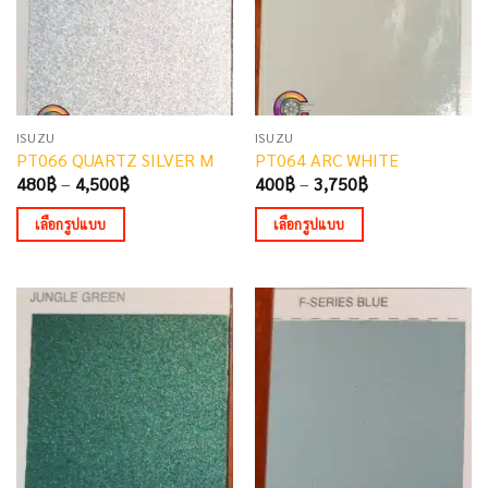
may
may
be
be
chosen
chosen
on
on
the
the
ISUZU
ISUZU
product
product
PT066 QUARTZ SILVER M
PT064 ARC WHITE
page
page
Price
Price
480
฿
–
4,500
฿
400
฿
–
3,750
฿
range:
range:
480฿
400฿
เลือกรูปแบบ
เลือกรูปแบบ
through
through
4,500฿
3,750฿
This
This
product
product
has
has
multiple
multiple
variants.
variants.
The
The
options
options
may
may
be
be