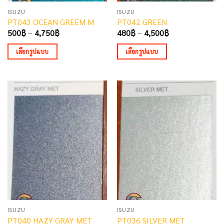
the
the
ISUZU
ISUZU
product
product
PT043 OCEAN GREEM M
PT042 GREEN
page
page
Price
Price
500
฿
–
4,750
฿
480
฿
–
4,500
฿
range:
range:
500฿
480฿
เลือกรูปแบบ
เลือกรูปแบบ
through
through
4,750฿
4,500฿
This
This
product
product
has
has
multiple
multiple
variants.
variants.
The
The
options
options
may
may
be
be
chosen
chosen
on
on
the
the
ISUZU
ISUZU
product
product
PT040 HAZY GRAY MET
PT036 SILVER MET