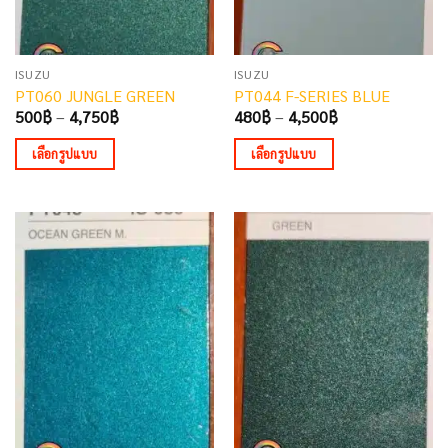
chosen
chosen
on
on
the
the
ISUZU
ISUZU
product
product
PT060 JUNGLE GREEN
PT044 F-SERIES BLUE
page
page
Price
Price
500
฿
–
4,750
฿
480
฿
–
4,500
฿
range:
range:
500฿
480฿
เลือกรูปแบบ
เลือกรูปแบบ
through
through
4,750฿
4,500฿
This
This
product
product
has
has
multiple
multiple
variants.
variants.
The
The
options
options
may
may
be
be
chosen
chosen
on
on