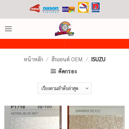
ข้าม
ไป
ยัง
เนื้อหา
หน้าหลัก
/
สีรถยนต์ OEM
/
ISUZU
คัดกรอง