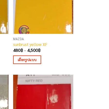
be
chosen
on
the
product
page
MAZDA
sunbrust yellow XF
Price
480
฿
–
4,500
฿
range:
480฿
เลือกรูปแบบ
through
4,500฿
This
product
has
multiple
variants.
The
options