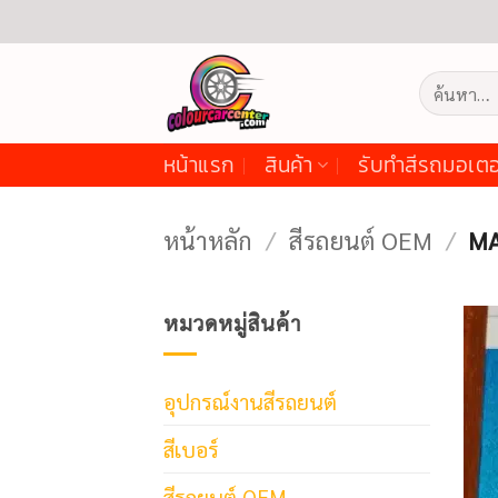
ข้าม
ไป
ยัง
ค้นหา:
เนื้อหา
หน้าแรก
สินค้า
รับทำสีรถมอเตอ
หน้าหลัก
/
สีรถยนต์ OEM
/
MA
หมวดหมู่สินค้า
อุปกรณ์งานสีรถยนต์
สีเบอร์
สีรถยนต์ OEM