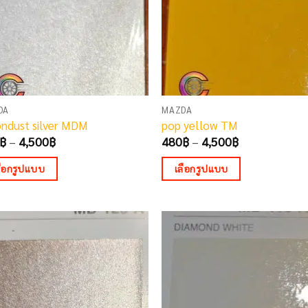
be
sen
chosen
on
the
duct
product
e
page
DA
MAZDA
ndust silver MDM
pop yellow TM
Price
Price
฿
–
4,500
฿
480
฿
–
4,500
฿
range:
range:
480฿
480฿
ลือกรูปแบบ
เลือกรูปแบบ
through
through
4,500฿
4,500฿
This
duct
product
has
iple
multiple
ants.
variants.
The
ons
options