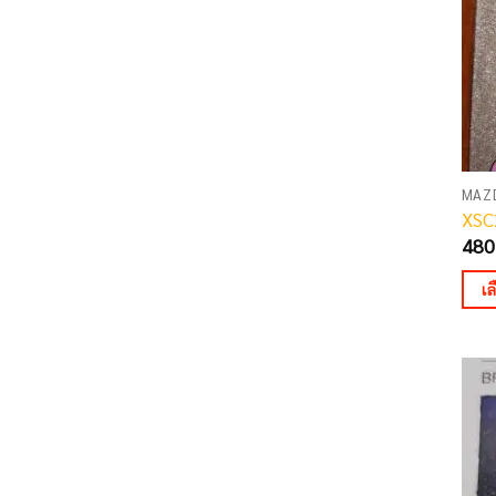
may
be
cho
on
the
pro
pag
MAZ
XSC
480
เ
This
pro
has
mult
vari
The