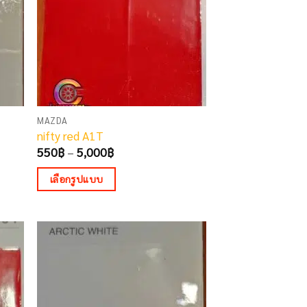
may
be
chosen
on
the
product
page
MAZDA
nifty red A1T
Price
550
฿
–
5,000
฿
range:
550฿
เลือกรูปแบบ
through
5,000฿
This
product
has
multiple
variants.
The