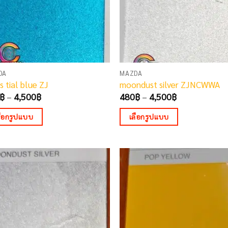
DA
MAZDA
s tial blue ZJ
moondust silver ZJNCWWA
Price
Price
฿
–
4,500
฿
480
฿
–
4,500
฿
range:
range:
480฿
480฿
ลือกรูปแบบ
เลือกรูปแบบ
through
through
4,500฿
4,500฿
This
duct
product
has
iple
multiple
ants.
variants.
The
ons
options
may