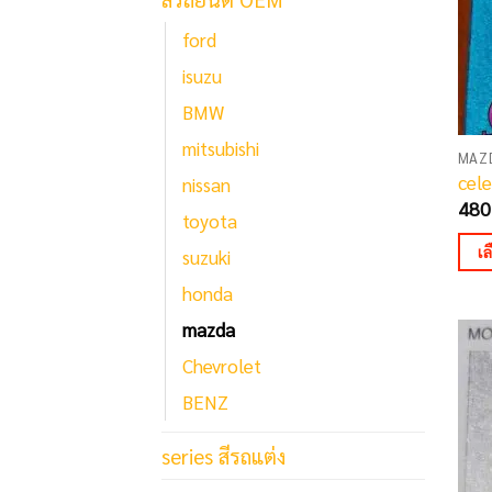
ford
isuzu
BMW
mitsubishi
MAZ
cele
nissan
480
toyota
เ
suzuki
This
honda
pro
mazda
has
Chevrolet
mult
BENZ
vari
The
series สีรถแต่ง
opti
may