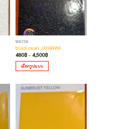
MAZDA
black pearl JAYAWWA
Price
480
฿
–
4,500
฿
range:
480฿
เลือกรูปแบบ
through
4,500฿
This
product
has
multiple
variants.
The
options
may