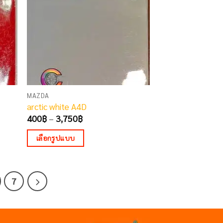
options
may
be
chosen
on
the
product
page
MAZDA
arctic white A4D
Price
400
฿
–
3,750
฿
range:
400฿
เลือกรูปแบบ
through
3,750฿
This
product
has
7
multiple
variants.
The