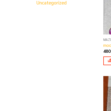
Uncategorized
be
cho
on
the
pro
pag
MAZ
moo
480
เ
This
pro
has
mult
vari
The
opti