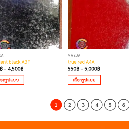
ons
options
may
be
sen
chosen
on
the
duct
product
e
page
DA
MAZDA
liant black A3F
true red A4A
Price
Price
฿
–
4,500
฿
550
฿
–
5,000
฿
range:
range:
480฿
550฿
ลือกรูปแบบ
เลือกรูปแบบ
through
through
4,500฿
5,000฿
This
duct
product
has
1
2
3
4
5
6
iple
multiple
ants.
variants.
The