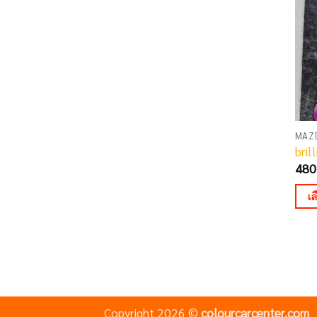
opti
may
be
cho
on
the
pro
pag
MAZ
bril
480
เ
This
pro
has
mult
vari
The
Copyright 2026 ©
colourcarcenter.com