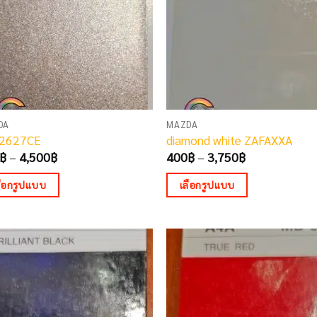
may
be
sen
chosen
on
the
duct
product
e
page
DA
MAZDA
2627CE
diamond white ZAFAXXA
Price
Price
฿
–
4,500
฿
400
฿
–
3,750
฿
range:
range:
480฿
400฿
ลือกรูปแบบ
เลือกรูปแบบ
through
through
4,500฿
3,750฿
This
duct
product
has
iple
multiple
ants.
variants.
The