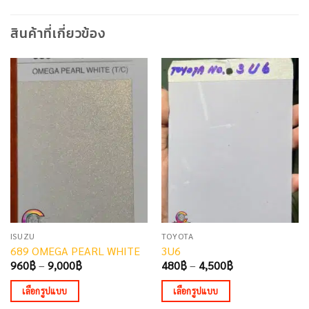
สินค้าที่เกี่ยวข้อง
ISUZU
TOYOTA
689 OMEGA PEARL WHITE
3U6
Price
Price
960
฿
–
9,000
฿
480
฿
–
4,500
฿
range:
range:
960฿
480฿
เลือกรูปแบบ
เลือกรูปแบบ
through
through
9,000฿
4,500฿