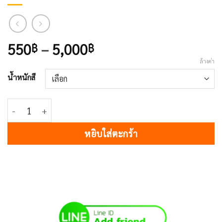
Price
550
–
5,000
฿
฿
range:
ล้างค่า
550฿
น้ำหนักสี
through
5,000฿
จำนวน 37M copper red ชิ้น
หยิบใส่ตะกร้า