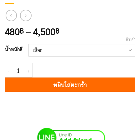
Price
480
–
4,500
฿
฿
range:
ล้างค่า
480฿
น้ำหนักสี
through
4,500฿
จำนวน 475 BLACK SAPPHIRE ชิ้น
หยิบใส่ตะกร้า