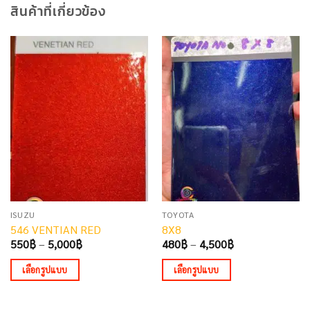
สินค้าที่เกี่ยวข้อง
ISUZU
TOYOTA
546 VENTIAN RED
8X8
Price
Price
550
฿
–
5,000
฿
480
฿
–
4,500
฿
range:
range:
550฿
480฿
เลือกรูปแบบ
เลือกรูปแบบ
through
through
5,000฿
4,500฿
This
This
product
product