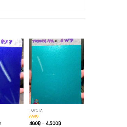
TOYOTA
TOYOTA
6W9
light olive m 6U4
Price
Price
Pr
฿
480
฿
–
4,500
฿
500
฿
–
4,750
฿