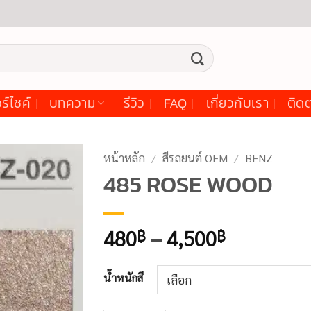
ร์ไซค์
บทความ
รีวิว
FAQ
เกี่ยวกับเรา
ติดต
หน้าหลัก
/
สีรถยนต์ OEM
/
BENZ
485 ROSE WOOD
Price
480
–
4,500
฿
฿
range:
480฿
น้ำหนักสี
through