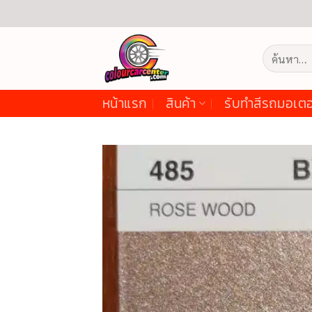
ข้าม
ไป
ยัง
ค้นหา:
เนื้อหา
หน้าแรก
สินค้า
รับทำสีรถมอเตอ