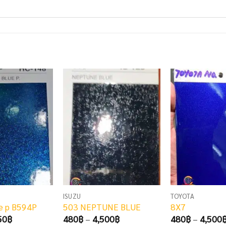
ISUZU
TOYOTA
e p B594P
503 NEPTUNE BLUE
8X7
Price
Price
50
฿
480
฿
–
4,500
฿
480
฿
–
4,500