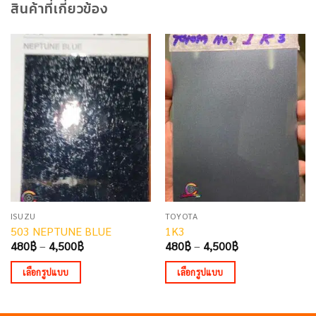
สินค้าที่เกี่ยวข้อง
ISUZU
TOYOTA
503 NEPTUNE BLUE
1K3
Price
Price
480
฿
–
4,500
฿
480
฿
–
4,500
฿
range:
range:
480฿
480฿
เลือกรูปแบบ
เลือกรูปแบบ
through
through
4,500฿
4,500฿
This
This
product
product