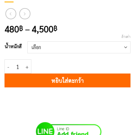
Price
480
–
4,500
฿
฿
range:
ล้างค่า
480฿
น้ำหนักสี
through
4,500฿
จำนวน 501 TOPAZ GOLD MET ชิ้น
หยิบใส่ตะกร้า