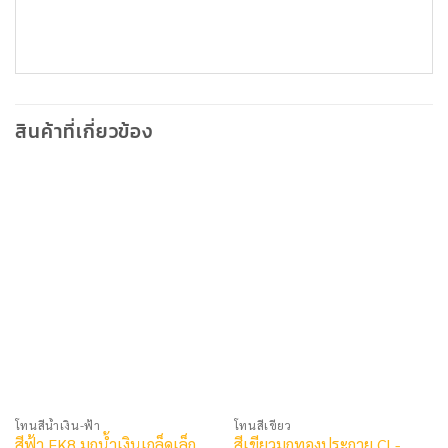
สินค้าที่เกี่ยวข้อง
โทนสีน้ำเงิน-ฟ้า
โทนสีเขียว
สีฟ้า FK8 มุกน้ำเงินเกล็ดเล็ก
สีเขียวมุกทองประกาย CL-