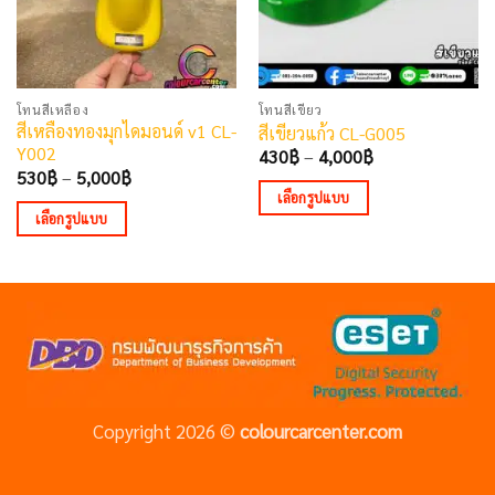
โทนสีเหลือง
โทนสีเขียว
สีเหลืองทองมุกไดมอนด์ v1 CL-
สีเขียวแก้ว CL-G005
Y002
Price
430
฿
–
4,000
฿
range:
Price
530
฿
–
5,000
฿
430฿
range:
เลือกรูปแบบ
through
530฿
เลือกรูปแบบ
4,000฿
This
through
5,000฿
This
product
product
has
has
multiple
multiple
variants.
variants.
The
The
options
options
may
Copyright 2026 ©
colourcarcenter.com
may
be
be
chosen