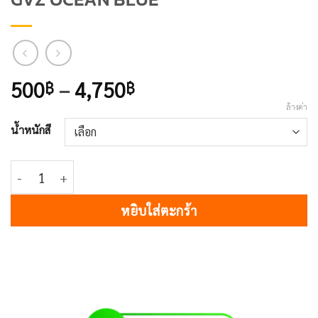
Price
500
–
4,750
฿
฿
range:
ล้างค่า
500฿
น้ำหนักสี
through
4,750฿
จำนวน GVZ OCEAN BLUE ชิ้น
หยิบใส่ตะกร้า