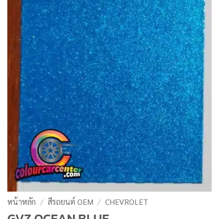
หน้าหลัก
/
สีรถยนต์ OEM
/
CHEVROLET
GVZ OCEAN BLUE