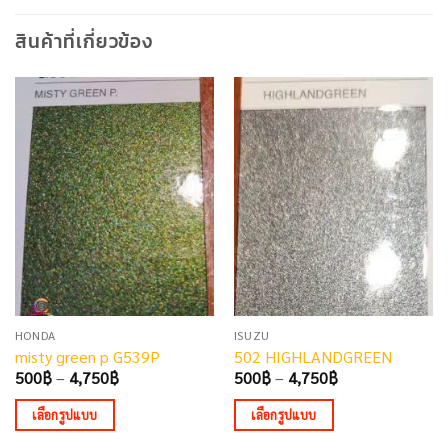
สินค้าที่เกี่ยวข้อง
HONDA
ISUZU
misty green p G539P
502 HIGHLANDGREEN
Price
Price
500
฿
–
4,750
฿
500
฿
–
4,750
฿
range:
range:
500฿
500฿
เลือกรูปแบบ
เลือกรูปแบบ
through
through
4,750฿
4,750฿
This
This