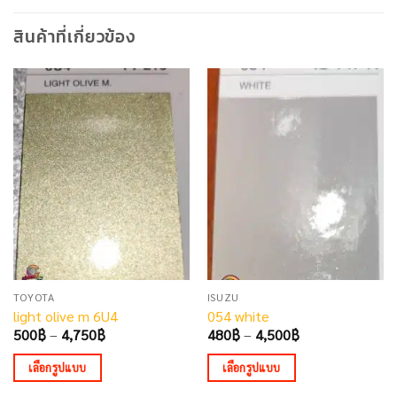
สินค้าที่เกี่ยวข้อง
TOYOTA
ISUZU
light olive m 6U4
054 white
Price
Price
500
฿
–
4,750
฿
480
฿
–
4,500
฿
range:
range:
500฿
480฿
เลือกรูปแบบ
เลือกรูปแบบ
through
through
4,750฿
4,500฿
This
This