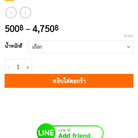
Price
500
–
4,750
฿
฿
range:
ล้างค่า
500฿
น้ำหนักสี
through
4,750฿
จำนวน icy blue m 33Y ชิ้น
หยิบใส่ตะกร้า