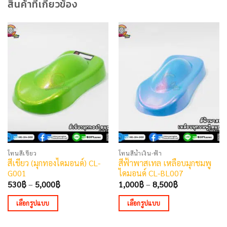
สินค้าที่เกี่ยวข้อง
โทนสีเขียว
โทนสีน้ำเงิน-ฟ้า
สีเขียว (มุกทองไดมอนด์) CL-
สีฟ้าพาสเทล เหลือบมุกชมพู
G001
ไดมอนด์ CL-BL007
Price
Price
530
฿
–
5,000
฿
1,000
฿
–
8,500
฿
range:
range:
530฿
1,000฿
เลือกรูปแบบ
เลือกรูปแบบ
through
through
5,000฿
8,500฿
This
This