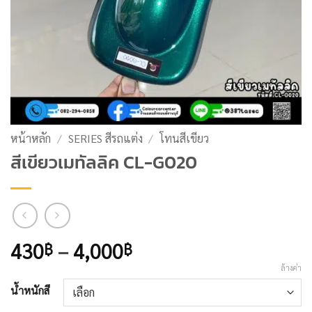
หน้าหลัก
/
SERIES สีรถแต่ง
/
โทนสีเขียว
สีเขียวเมทัลลิค CL-G020
Price
430
–
4,000
฿
฿
range:
ล้างค่า
430฿
น้ำหนักสี
through