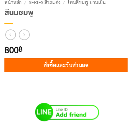
หน้าหลัก
/
SERIES สีรถแต่ง
/
โทนสีชมพู-บานเย็น
สีนมชมพู
800
฿
สั่งซื้อและรับส่วนลด