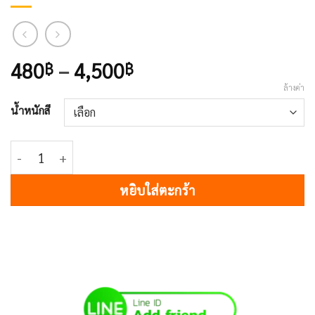
Price
480
–
4,500
฿
฿
range:
ล้างค่า
480฿
น้ำหนักสี
through
4,500฿
จำนวน U17 TITANIUM GREY ชิ้น
หยิบใส่ตะกร้า