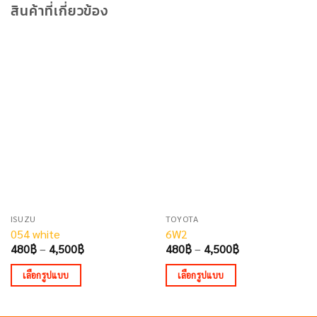
สินค้าที่เกี่ยวข้อง
ISUZU
TOYOTA
054 white
6W2
Price
Price
480
฿
–
4,500
฿
480
฿
–
4,500
฿
range:
range:
480฿
480฿
เลือกรูปแบบ
เลือกรูปแบบ
through
through
4,500฿
4,500฿
This
This
product
product