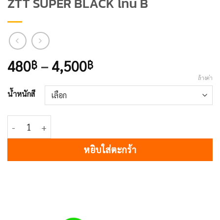
ZTT SUPER BLACK โทน B
Price
480
–
4,500
฿
฿
range:
ล้างค่า
480฿
น้ำหนักสี
through
4,500฿
จำนวน ZTT SUPER BLACK โทน B ชิ้น
หยิบใส่ตะกร้า