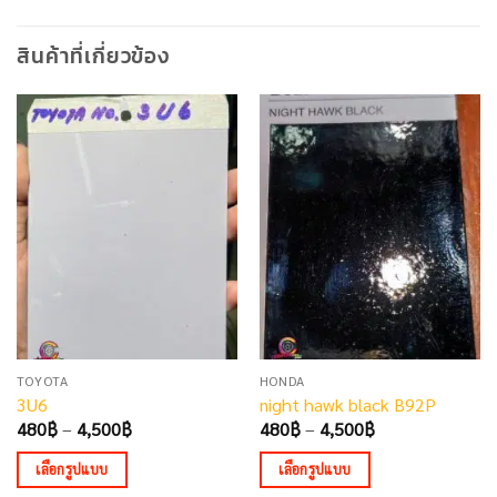
สินค้าที่เกี่ยวข้อง
TOYOTA
HONDA
3U6
night hawk black B92P
Price
Price
480
฿
–
4,500
฿
480
฿
–
4,500
฿
range:
range:
480฿
480฿
เลือกรูปแบบ
เลือกรูปแบบ
through
through