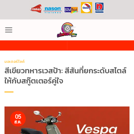
ข้าม
ไป
ยัง
เนื้อหา
มอเตอร์ไซค์
สีเขียวทหารเวสป้า: สีสันที่ยกระดับสไตล์
ให้กับสกู๊ตเตอร์คู่ใจ
05
ส.ค.