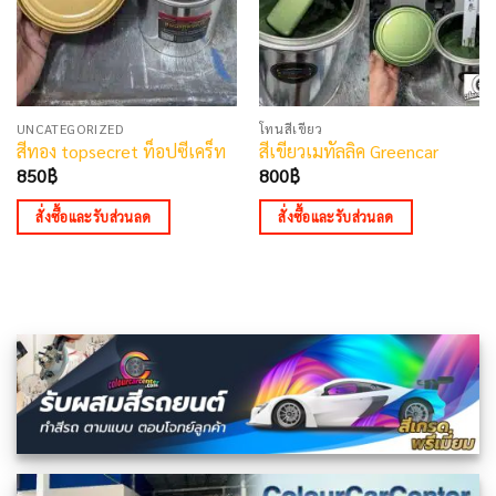
UNCATEGORIZED
โทนสีเขียว
สีทอง topsecret ท็อปซีเคร็ท
สีเขียวเมทัลลิค Greencar
850
฿
800
฿
สั่งซื้อและรับส่วนลด
สั่งซื้อและรับส่วนลด