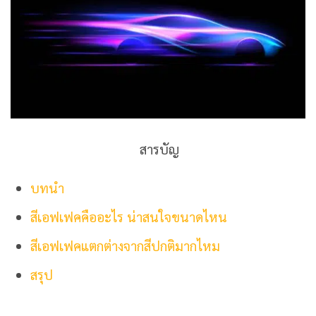
สารบัญ
บทนำ
สีเอฟเฟคคืออะไร น่าสนใจขนาดไหน
สีเอฟเฟคแตกต่างจากสีปกติมากไหม
สรุป