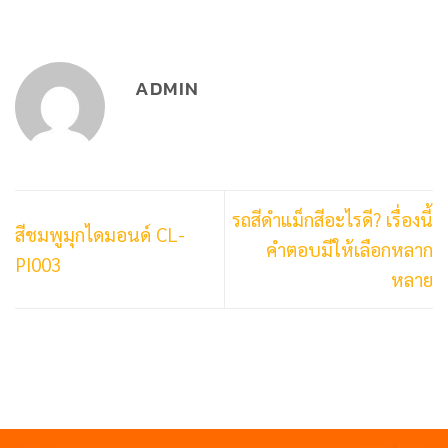
ADMIN
รถสีดําแม็กสีอะไรดี? เรื่องนี้
สีชมพูมุกไดมอนด์ CL-
คำตอบมีให้เลือกหลาก
PI003
หลาย