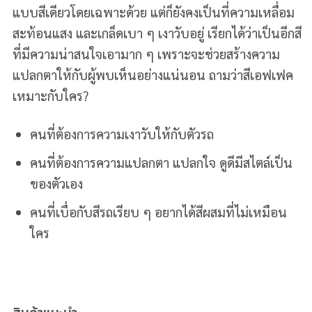
แบบสีเดียวโดยเฉพาะด้วย แต่ก็ยังคงเป็นที่ความเหลื่อม
สะท้อนแสง และเกล็ดเบา ๆ เงาวับอยู่ เรียกได้ว่าเป็นอีกสี
ที่มีความน่าสนใจเอามาก ๆ เพราะจะช่วยสร้างความ
แปลกตาให้กับผู้พบเห็นอย่างแน่นอน ถามว่าสีเอฟเฟค
เหมาะกับใคร?
คนที่ต้องการความเงาวับให้กับตัวรถ
คนที่ต้องการความแปลกตา แปลกใจ ดูดีมีสไตล์เป็น
ของตัวเอง
คนที่เบื่อกับสีรถเรียบ ๆ อยากได้สีผสมที่ไม่เหมือน
ใคร