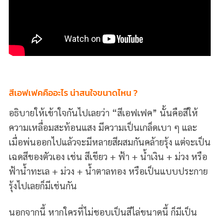
สีเอฟเฟคคืออะไร น่าสนใจขนาดไหน ?
อธิบายให้เข้าใจกันไปเลยว่า “สีเอฟเฟค” นั้นคือสีให้
ความเหลื่อมสะท้อนแสง มีความเป็นเกล็ดเบา ๆ และ
เมื่อพ่นออกไปแล้วจะมีหลายสีผสมกันคล้ายรุ้ง แต่จะเป็น
เฉดสีของตัวเอง เช่น สีเขียว + ฟ้า + น้ำเงิน + ม่วง หรือ
ฟ้าน้ำทะเล + ม่วง + น้ำตาลทอง หรือเป็นแบบประกาย
รุ้งไปเลยก็มีเช่นกัน
นอกจากนี้ หากใครที่ไม่ชอบเป็นสีไล่ขนาดนี้ ก็มีเป็น