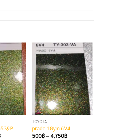
TOYOTA
TOYOTA
 G539P
prado 18ym 6V4
1K3
Price
Price
Pr
฿
500
฿
–
4,750
฿
480
฿
–
4,500
฿