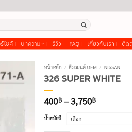
ร์ไซค์
บทความ
รีวิว
FAQ
เกี่ยวกับเรา
ติดต
หน้าหลัก
/
สีรถยนต์ OEM
/
NISSAN
326 SUPER WHITE
Price
400
–
3,750
฿
฿
range:
400฿
น้ำหนักสี
through