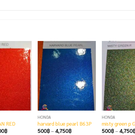
HONDA
HONDA
AN RED
harvard blue pearl B63P
misty green p
Price
Price
00
฿
500
฿
–
4,750
฿
500
฿
–
4,750