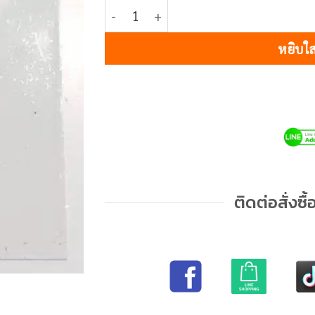
3,750฿
จำนวน 326 SUPER WHITE ชิ้น
หยิบใส
ติดต่อสั่งซื้อ