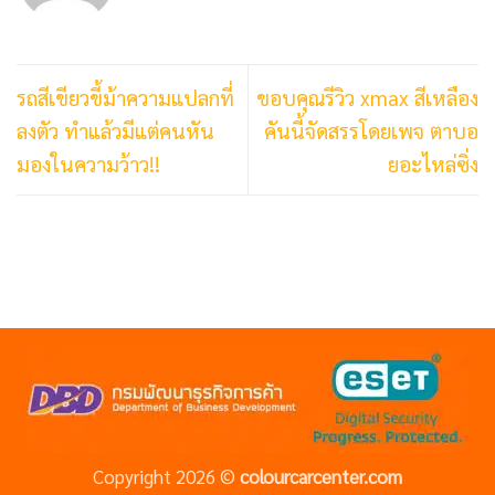
รถสีเขียวขี้ม้าความแปลกที่
ขอบคุณรีวิว xmax สีเหลือง
ลงตัว ทำแล้วมีแต่คนหัน
คันนี้จัดสรรโดยเพจ ตาบอ
มองในความว้าว!!
ยอะไหล่ซิ่ง
Copyright 2026 ©
colourcarcenter.com