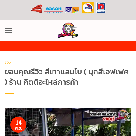
ข้าม
ไป
ยัง
เนื้อหา
รีวิว
ขอบคุณรีวิว สีเทาแลมโบ ( มุกสีเอฟเฟค
) ร้าน กิตติอะไหล่การค้า
14
พ.ย.