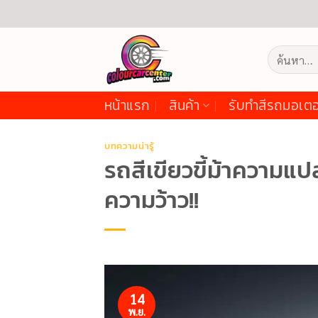
ข้าม
ไป
ยัง
ค้นหา:
เนื้อหา
หน้าแรก
สินค้า
รับทำสีรถมอเตอ
บทความน่ารู้
รถสีเขียวขี้ม้าความแป
ความว้าว!!
14
พ.ย.