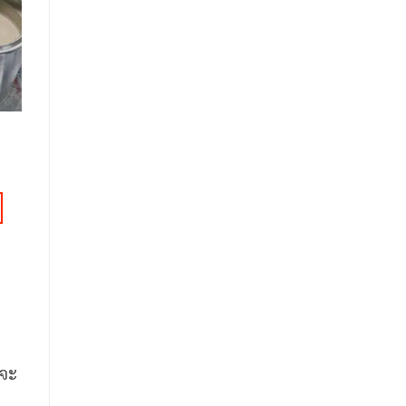
SERIES สีรถแต่ง
SERIES สีรถแต่ง
SE
สีฝาครัชมังกี้ – เทียบ
สีแดงเชอร์รี่
สี
อะไหล่แท้
700
฿
1
800
฿
สั่งซื้อและรับส่วนลด
สั่งซื้อและรับส่วนลด
่จะ