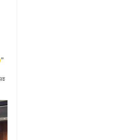
า
”
่จะ