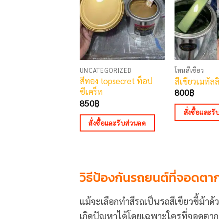
UNCATEGORIZED
โทนสีเขียว
สีทอง topsecret ท็อป
สีเขียวเมทัล
ซีเคร็ท
800
฿
850
฿
สั่งซื้อและร
สั่งซื้อและรับส่วนลด
วิธีป้องกันรถยนต์ที่จอดต
แม้จะเลือกทำสีรถเป็นรถสีเขียวขี้ม้าด้
เกิดปัญหาได้โดยเฉพาะใครที่จอดตากแดด